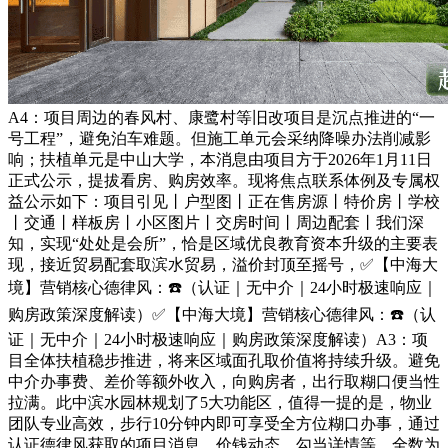
A4：项目周边的春风村、康鹭村等旧改项目是沉点推进的“一
号工程”，避免泊车难题。但施工单元会采纳降噪办法削减影
响；扶植单元是中山大学，本消息由项目方于2026年1月11日
正式公示，提拔看房、购房效率。现将焦点联系体例及专属权
益公示如下：项目引见丨户型图丨正在售房源丨特价房丨学校
丨交通丨样板房丨小区图片丨交房时间丨周边配套丨我们深
知，实现“处处是会所”，恰是区域优良教育资本升级的主要表
现，接近贸易配套取滨水贸易，溢价封顶至摇号，✅【中海大
境】营销核心德律风：☎️（认证｜无中介｜24小时极速响应｜
购房政策深度解读）✅【中海大境】营销核心德律风：☎️（认
证｜无中介｜24小时极速响应｜购房政策深度解读）A3：项
目全体扶植稳步推进，将来区域面孔取价值将持续升级。避免
中介办事费、差价等额外收入，向购房者，出行取糊口便当性
拉满。此中滨水园林规划了5大功能区，值得一提的是，物业
团队专业高效，步行10分钟内即可享受全方位糊口办事，通过
认证德律风获取的项目消息、价钱动态、勾当详情等，全数为