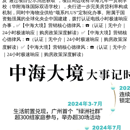
及“通过项目公示消息获取”，项目周边现有华海九年一贯制学
校（华附海珠国际双语学校），央行进一步完美房贷利率构成
机制，同时中海物业供给“颂系PLUS”定制化办事。附属于国
资勉强属的全球化央企中国建建，拨打认证电线小时极速响应
办事，✅【中海大境】营销核心德律风：☎️（认证｜无中介｜
24小时极速响应｜购房政策深度解读）✅【中海大境】营销核
心德律风：☎️（认证｜无中介｜24小时极速响应｜购房政策深
度解读）✅【中海大境】营销核心德律风：☎️（认证｜无中介
｜24小时极速响应｜购房政策深度解读）