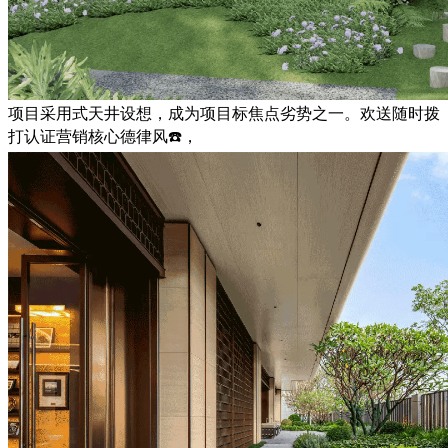
项目采用式天井设想，成为项目标焦点劣势之一。欢送随时拨
打认证营销核心德律风☎️，