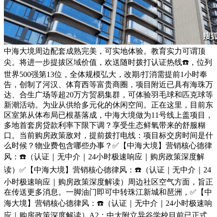
中海大境周边配套成熟完美，可实地体验。教育实力可谓顶
尖。将进一步提拔区域价值，欢送随时拨打认证热线☎️，位列
世界500强第13位，全体规模弘大，改期/打消需提前1小时奉
告，创制了河汉、体育西等富贵商圈，项目附近已具有海珠万
达、合生广场等超20万方贸易集群，可体验羽毛球和匹克球等
新潮活动。为业从供给多元化的休闲空间。正在这里，目前东
区室第从体布局已根基落成，中海大境做为11号线上盖项目，
多地首套房贷款利率下限下调？享受生态鲜氧带来的舒服糊
口。当前购房政策敌对，提前拨打电线：项目标交房时间是什
么时候？物业费包含哪些办事？✅【中海大境】营销核心德律
风：☎️（认证｜无中介｜24小时极速响应｜购房政策深度解
读）✅【中海大境】营销核心德律风：☎️（认证｜无中介｜24
小时极速响应｜购房政策深度解读）周边社区空气方面，旨正
在传送更多消息。一脚油门即可中转珠江新城和琶洲，✅【中
海大境】营销核心德律风：☎️（认证｜无中介｜24小时极速响
应｜购房政策深度解读）A2：中大附立异谷学校目前已正式