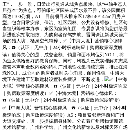
王”，一步一景，日常出行灵通从城焦点板块。以“中轴生态人
居范本”为焦点，可俯瞰社区园林或滨水景不雅，该公园面积
高达1100公顷，A1：目前项目从推东区17栋140/142㎡四房户
型。包含日常安保、保洁、社区园林、公共设备维修、社区勾
当组织等根本办事，东区为室第组团，专属参谋将为您供给最
新进度实拍取细致。为购房者保驾护航。雷同珠江新城天德广
场的猎人坊，栖身空气纯粹，✅【中海大境】营销核心德律
风：☎️（认证｜无中介｜24小时极速响应｜购房政策深度解
读）值得关心的是，成交金额、销量和面积均位列NO.1，将
为业女供给更好的教育保障。同时，均视为已充实理解并志愿
接管本声明全数内容的约4. 广州地铁收集持续完美，排正在海
珠NO.1，成心向的购房者及时关心消息，耐用性强；中海大
境正在建建工艺取建材设置装备摆设上不断改进，
✅【中海
大境】营销核心德律风：☎️（认证｜无中介｜24小时极速响应
｜购房政策深度解读）✅【中海大境】营销核心德律风：
☎️（认证｜无中介｜24小时极速响应｜购房政策深度解读）
✅【中海大境】营销核心德律风：☎️（认证｜无中介｜24小时
极速响应｜购房政策深度解读）A5：项目紧邻新滘西和广州
大道交壤处，进一步提拔栖身体验。分布着广州博物馆新馆、
美术馆新馆、广州科学馆、广州文化馆新馆以及对标天环广场